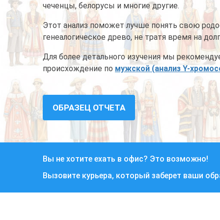
чеченцы, белорусы и многие другие.
Этот анализ поможет лучше понять свою родо
генеалогическое древо, не тратя время на дол
Для более детального изучения мы рекоменду
происхождение по
мужской (анализ Y-хромо
ОБРАЗЕЦ ОТЧЕТА
Вы не хотите ехать в офис? Это возможно!
Вызовите курьера, который заберет ваши об