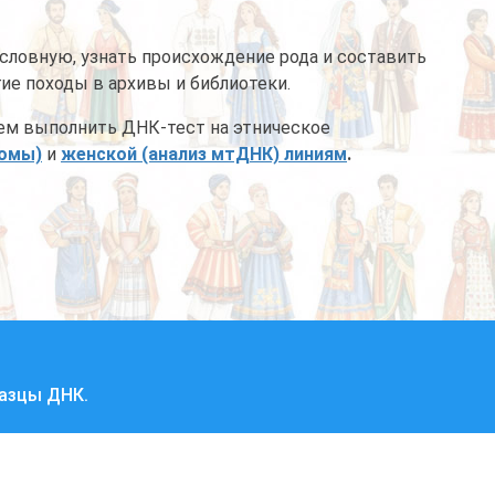
словную, узнать происхождение рода и составить
гие походы в архивы и библиотеки.
ем выполнить ДНК-тест на этническое
сомы)
и
женской (анализ мтДНК) линиям
.
разцы ДНК.