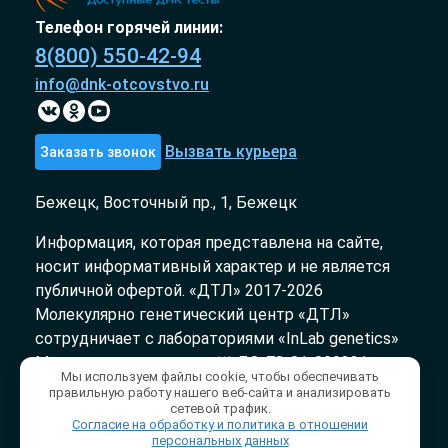
Телефон горячей линии:
8(800) 550-42-94
info@dnk-otcovstvo.ru
Вызвать курьера
Заказать звонок
Бежецк, Восточный пр., 1, Бежецк
Информация, которая представлена на сайте,
носит информативный характер и не является
публичной офертой. «ДТЛ» 2017-2026
Молекулярно генетический центр «ДТЛ»
сотрудничает с лабораториями «InLab genetics»
Медицинская лицензия № ЛО-78-01-009231 от
Мы используем файлы cookie, чтобы обеспечивать
03.10.2018
правильную работу нашего веб-сайта и анализировать
сетевой трафик.
Согласие на обработку и политика в отношении
Политика конфиденциальности
/
персональных данных